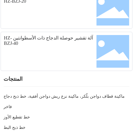
HZ-BZJ-20
آلة تقشير حوصلة الدجاج ذات الأسطوانتين HZ-
BZJ-40
المنتجات
ماكينة قطاف دواجن بلّكر، ماكينة نزع ريش دواجن أفقية، خط ذبح دجاج
فاخر
خط تقطيع الأوز
خط ذبح البط