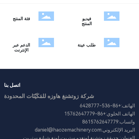
فيديو
فئة المنتج
المنتج
طلب عينة
الدعم عبر
الإنترنت
اتصل بنا
شركة زوتشنغ هاوزه للمَكَيْنَات المحدودة
الهاتف:
+86-536-6428777
الهاتف الخلوي:
+86-15762647779
واتساب:
8615762647779
البريد الإلكتروني:
daniel@haozemachinery.com
العنوان: حديقة زوتشنغ لونغدو ستريت لونغ شيانغ ستريت